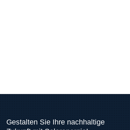
Telefonnummer
*
Ihre Nachricht
DSGVO-Einverständnis
*
Sie erklären sich damit einverstanden,
dass Ihre Daten zur Bearbeitung des
Anliegens verwendet werden. Weitere
Informationen und Widerrufshinweise
finden Sie in der Datenschutzerklärung.
*
Absenden
Gestalten Sie Ihre nachhaltige