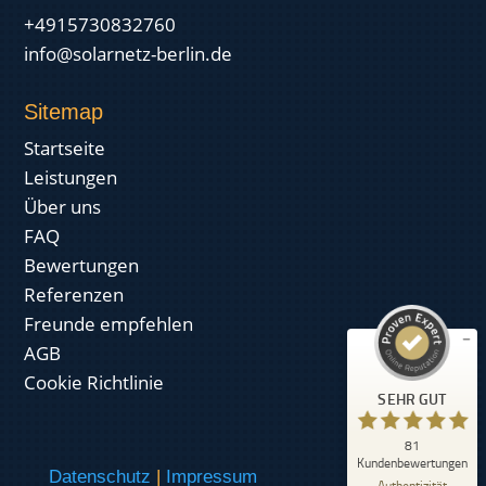
+4915730832760
info@solarnetz-berlin.de
Sitemap
Startseite
Leistungen
Kundenbewertungen und Erfahrungen zu
Über uns
SolarNetz GmbH
FAQ
SEHR GUT
%
100
Bewertungen
Empfehlungen auf
Referenzen
ProvenExpert.com
5,00
/
4,99
Freunde empfehlen
AGB
14
67
Cookie Richtlinie
Bewertungen auf
2
Bewertungen von
SEHR GUT
ProvenExpert.com
anderen Quellen
81
Blick aufs ProvenExpert-Profil werfen
Kundenbewertungen
Datenschutz
|
Impressum
17.07.2026
Authentizität