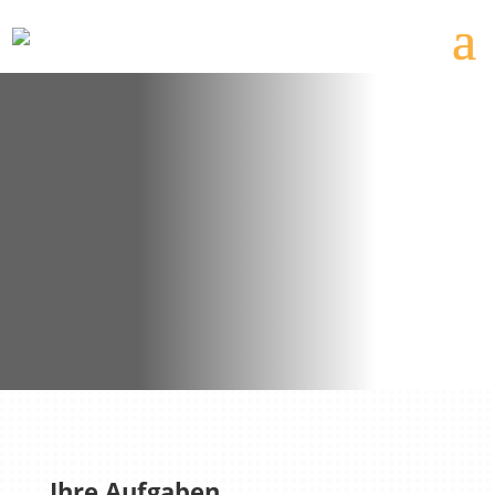
Solaranlagenmonteur (m/w/d)
Solaranlagenmonteur (m/w/d) gesucht! Sichere dir
einen Job in der Zukunftsbranche Photovoltaik – jetzt
bewerben!
Ihre Aufgaben