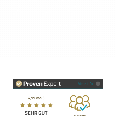
Solaranlagenmonteur (m/w/d) gesucht! Sichere
dir einen Job in der Zukunftsbranche
Photovoltaik – jetzt bewerben!
Stellenbeschreibung
Mehr Infos
4,99 von 5
SEHR GUT