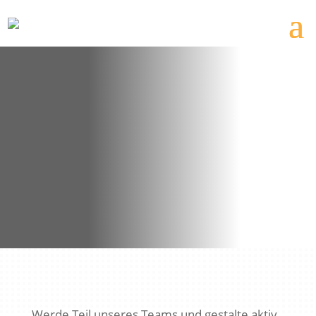
Karriere
Karriere im Bereich erneuerbare Energien: Entdecke
spannende Jobs und starte jetzt deine Zukunft bei
uns – bewirb dich noch heute!
Werde Teil unseres Teams und gestalte aktiv