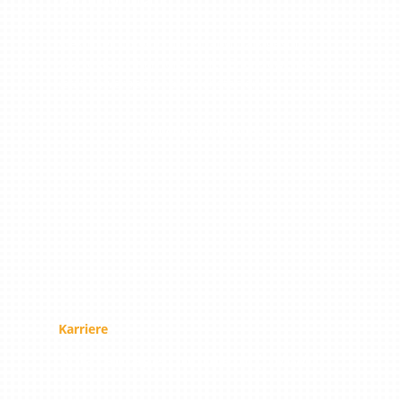
Photovoltaik
Elektriker (m/w/d) für Photovoltaik gesucht!
Starte deine Karriere in der Energiewende –
jetzt bewerben und durchstarten!
Stellenbeschreibung
Karriere
Solaranlagenmonteur (m/w/d)