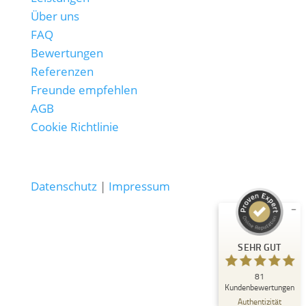
Über uns
FAQ
Bewertungen
Referenzen
Freunde empfehlen
AGB
Kundenbewertungen und Erfahrungen zu
Cookie Richtlinie
SolarNetz GmbH
SEHR GUT
%
100
Empfehlungen auf
Datenschutz
|
Impressum
ProvenExpert.com
5,00
/
4,99
14
67
Bewertungen auf
2
Bewertungen von
SEHR GUT
ProvenExpert.com
anderen Quellen
81
Blick aufs ProvenExpert-Profil werfen
Kundenbewertungen
17.07.2026
Authentizität